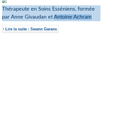
Thérapeute en Soins Esséniens, formée
par Anne Givaudan et
Antoine Achram
Lire la suite : Swann Garans