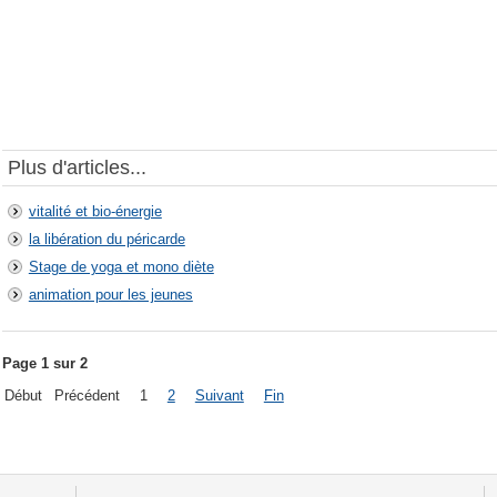
Plus d'articles...
vitalité et bio-énergie
la libération du péricarde
Stage de yoga et mono diète
animation pour les jeunes
Page 1 sur 2
Début
Précédent
1
2
Suivant
Fin