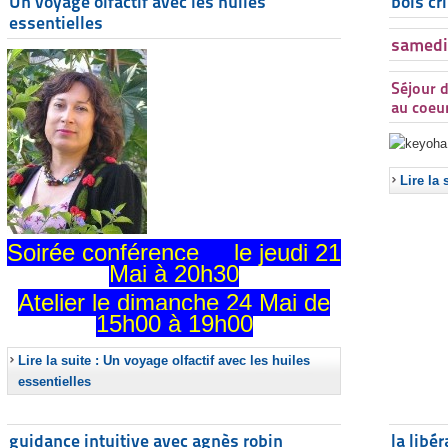
Un voyage olfactif avec les huiles
bols cr
essentielles
samedi 
Séjour 
au coeur
Lire la 
Soirée conférence le jeudi 21
Mai à 20h30
Atelier le dimanche 24 Mai de
15h00 à 19h00
Lire la suite : Un voyage olfactif avec les huiles
essentielles
guidance intuitive avec agnès robin
la libé