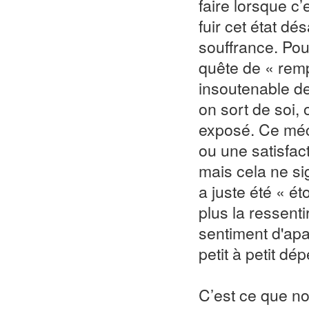
faire lorsque c
fuir cet état d
souffrance. Pou
quête de « remp
insoutenable de
on sort de soi, 
exposé. Ce méc
ou une satisfac
mais cela ne sig
a juste été « é
plus la ressenti
sentiment d'ap
petit à petit dé
C’est ce que no