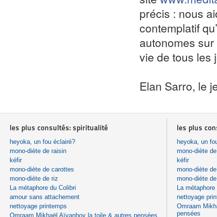
précis : nous ai
contemplatif qu’
autonomes sur n
vie de tous les
Elan Sarro, le 
les plus consultés: spiritualité
les plus con
heyoka, un fou éclairé?
heyoka, un fou
mono-diète de raisin
mono-diète de 
kéfir
kéfir
mono-diète de carottes
mono-diète de
mono-diète de riz
mono-diète de 
La métaphore du Colibri
La métaphore 
amour sans attachement
nettoyage pri
nettoyage printemps
Omraam Mikhaë
pensées
Omraam Mikhaël Aïvanhov la toile & autres pensées