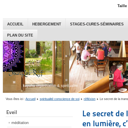
Taille
ACCUEIL
HEBERGEMENT
STAGES-CURES-SÉMINAIRES
PLAN DU SITE
keyoha organisation & spiritualité
Vous êtes ici :
Accueil
spiritualité conscience de soi
réfléxion
Le secret de la tran
Le secret de
Eveil
en lumière, c
méditation