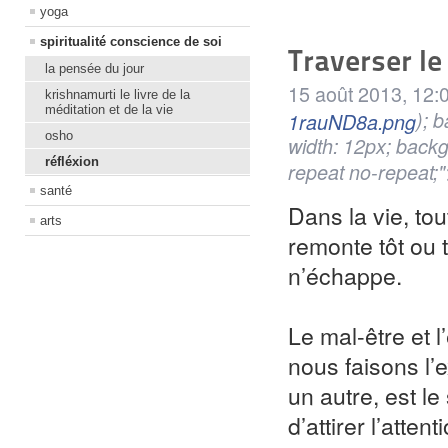
yoga
spiritualité conscience de soi
Traverser le
la pensée du jour
15 août 2013, 12:
krishnamurti le livre de la
méditation et de la vie
); 
1rauND8a.png
osho
width: 12px; back
réfléxion
repeat no-repeat;
santé
Dans la vie, to
arts
remonte tôt ou 
n’échappe.
Le mal-être et 
nous faisons l
un autre, est l
d’attirer l’atte