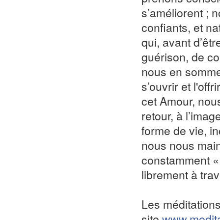
s’améliorent ; 
confiants, et na
qui, avant d’êtr
guérison, de co
nous en sommes
s’ouvrir et l'of
cet Amour, nou
retour, à l’imag
forme de vie, i
nous nous main
constamment « 
librement à tra
Les méditation
site
www.medita