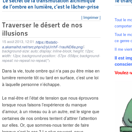
Le secret de la transmutation alchimique
le tria
de l’ombre en lumière, c’est le lâcher-prise
| Imprimer |
Tout le mo
Traverser le désert de nos
comporter
illusions
Tout le mo
ce genre d
15 août 2013, 12:01
https://fbstatic-
);
a.akamaihd.net/rsrc.php/v2/yU/r/hF-1rauND8a.png
Il me vient
background-size: auto; display: inline-block; height: 12px;
width: 12px; background-position: -57px -558px; background-
Il est i
repeat: no-repeat no-repeat;">
conscien
Dans la vie, toute ombre qui n'a pas pu être mise en
Voulez-v
lumière remonte tôt ou tard en surface, c’est une loi
à laquelle personne n’échappe.
Le mal-être et l’état de tension que nous éprouvons
lorsque nous faisons l’expérience du manque
d’amour, à un niveau ou à un autre, est le signe que
certaines de nos ombres tentent d’attirer l’attention
sur elles. Or, que sommes-nous tenter de faire
lorsque c’est le cas ? Le plus souvent, nous