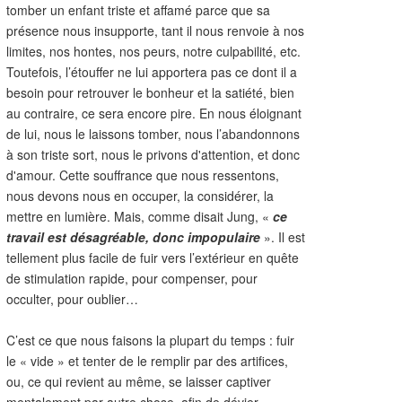
tomber un enfant triste et affamé parce que sa
présence nous insupporte, tant il nous renvoie à nos
limites, nos hontes, nos peurs, notre culpabilité, etc.
Toutefois, l’étouffer ne lui apportera pas ce dont il a
besoin pour retrouver le bonheur et la satiété, bien
au contraire, ce sera encore pire. En nous éloignant
de lui, nous le laissons tomber, nous l’abandonnons
à son triste sort, nous le privons d'attention, et donc
d'amour. Cette souffrance que nous ressentons,
nous devons nous en occuper, la considérer, la
mettre en lumière. Mais, comme disait Jung, «
ce
travail est désagréable, donc impopulaire
». Il est
tellement plus facile de fuir vers l’extérieur en quête
de stimulation rapide, pour compenser, pour
occulter, pour oublier…
C’est ce que nous faisons la plupart du temps : fuir
le « vide » et tenter de le remplir par des artifices,
ou, ce qui revient au même, se laisser captiver
mentalement par autre chose, afin de dévier