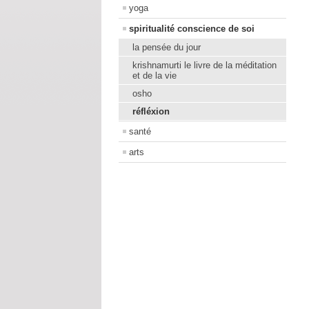
yoga
spiritualité conscience de soi
la pensée du jour
krishnamurti le livre de la méditation
et de la vie
osho
réfléxion
santé
arts