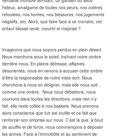
véritable monstre terrifiant, un gardien du seuil
hideux, amalgame de toutes nos peurs, nos colères
refoulées, nos hontes, nos blessures, nos jugements
négatifs, etc. Alors, que faire face à ce monstre, cet
enfant blessé renié, meurtri et méprisé ?
Imaginons que nous soyons perdus en plein désert.
Nous marchons sous le soleil, traînant notre ombre
derrière nous. En pleine détresse, affamés,
désorientés, nous en venons à accuser cette ombre
d’être la responsable de notre triste sort. Nous
cherchons à nous en éloigner, mais elle nous suit…
comme une ombre. Nous nous débattons, nous
courrons dans toutes les directions, mais rien n’y
fait, elle reste collée à nos baskets. Nous prenons
alors conscience que fuir est inutile et ne fait que
renforcer son emprise sur nous. C’est là que, à bout
de souffle et de force, nous commençons à déposer
les armes. Face à l’immobilité et au sentiment de