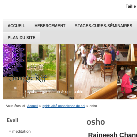
Taille
ACCUEIL
HEBERGEMENT
STAGES-CURES-SÉMINAIRES
PLAN DU SITE
keyoha organisation & spiritualité
Vous êtes ici :
Accueil
spiritualité conscience de soi
osho
osho
Eveil
méditation
Rajneesh Chand