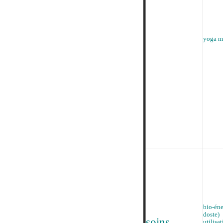
yoga m
bio-én
doste)
soins
utilisa