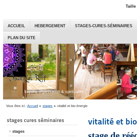
Taille
ACCUEIL
HEBERGEMENT
STAGES-CURES-SÉMINAIRES
PLAN DU SITE
keyoha organisation & spiritualité
Vous êtes ici :
Accueil
stages
vitalité et bio-énergie
vitalité et b
stages cures séminaires
stages
stage de réé