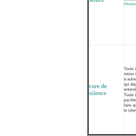
d'huile
Toute 
retire
à autre
qui dé
cure de
entend
silence
Toute 
pacifié
faire 
le sile