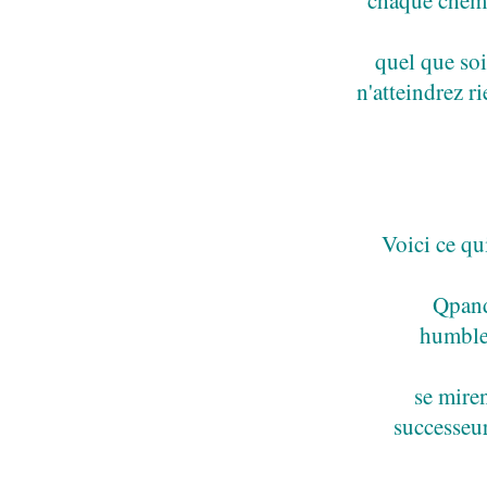
quel que soi
n'atteindrez r
Voici ce qu
Qpand 
humble,
se miren
successeur
po