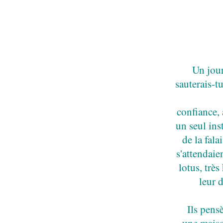
Un jour
sauterais-tu
confiance, 
un seul ins
de la fala
s'attendaien
lotus, très
leur 
Ils pens
une maison