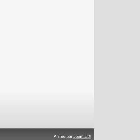
Animé par
Joomla!®