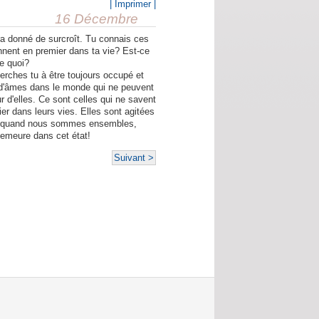
| Imprimer |
16 Décembre
ra donné de surcroît. Tu connais ces
ennent en premier dans ta vie? Est-ce
te quoi?
Cherches tu à être toujours occupé et
ons d'âmes dans le monde qui ne peuvent
r d'elles. Ce sont celles qui ne savent
r dans leurs vies. Elles sont agitées
ité, quand nous sommes ensembles,
demeure dans cet état!
Suivant >