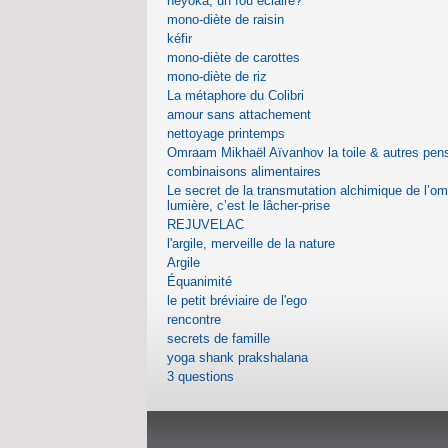
heyoka, un fou éclairé?
mono-diète de raisin
kéfir
mono-diète de carottes
mono-diète de riz
La métaphore du Colibri
amour sans attachement
nettoyage printemps
Omraam Mikhaël Aïvanhov la toile & autres pen
combinaisons alimentaires
Le secret de la transmutation alchimique de l’o
lumière, c’est le lâcher-prise
REJUVELAC
l'argile, merveille de la nature
Argile
Équanimité
le petit bréviaire de l'ego
rencontre
secrets de famille
yoga shank prakshalana
3 questions