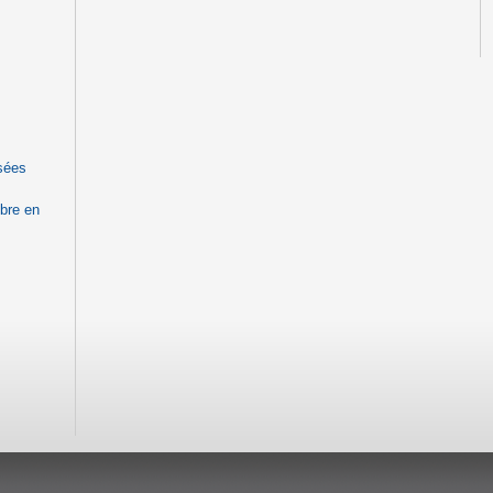
sées
mbre en