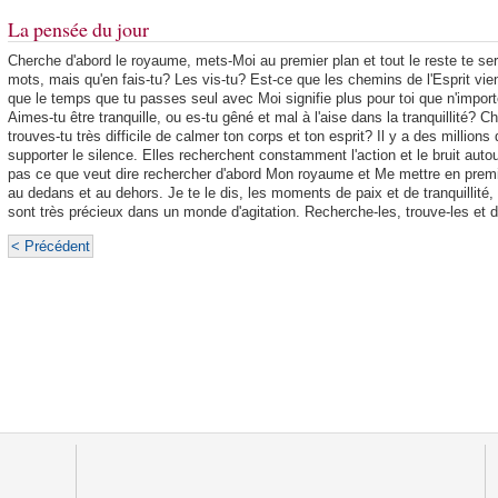
La pensée du jour
Cherche d'abord le royaume, mets-Moi au premier plan et tout le reste te se
mots, mais qu'en fais-tu? Les vis-tu? Est-ce que les chemins de l'Esprit vi
que le temps que tu passes seul avec Moi signifie plus pour toi que n'impor
Aimes-tu être tranquille, ou es-tu gêné et mal à l'aise dans la tranquillité? 
trouves-tu très difficile de calmer ton corps et ton esprit? Il y a des milli
supporter le silence. Elles recherchent constamment l'action et le bruit autou
pas ce que veut dire rechercher d'abord Mon royaume et Me mettre en premie
au dedans et au dehors. Je te le dis, les moments de paix et de tranquill
sont très précieux dans un monde d'agitation. Recherche-les, trouve-les et 
< Précédent