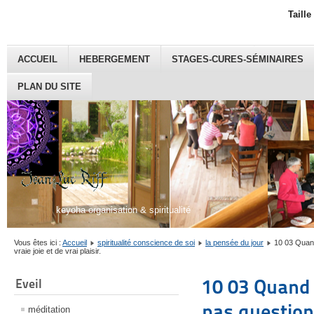
Taille
ACCUEIL
HEBERGEMENT
STAGES-CURES-SÉMINAIRES
PLAN DU SITE
keyoha organisation & spiritualité
Vous êtes ici :
Accueil
spiritualité conscience de soi
la pensée du jour
10 03 Quand
vraie joie et de vrai plaisir.
10 03 Quand 
Eveil
pas question 
méditation