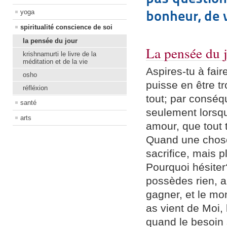
bonheur, de vr
yoga
spiritualité conscience de soi
la pensée du jour
La pensée du 
krishnamurti le livre de la
méditation et de la vie
Aspires-tu à fair
osho
puisse en être 
réfléxion
tout; par conséq
santé
seulement lorsqu
arts
amour, que tout t
Quand une chose 
sacrifice, mais pl
Pourquoi hésiter
possèdes rien, al
gagner, et le mon
as vient de Moi, 
quand le besoin 