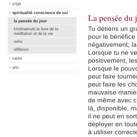
yoga
spiritualité conscience de soi
La pensée du 
la pensée du jour
Tu détiens un gra
krishnamurti le livre de la
méditation et de la vie
pour le bénéfice 
osho
négativement; la
réfléxion
Lorsque tu ne veu
santé
positivement, le
Lorsque le pouvoir
arts
peut faire tourne
peut faire les ch
mauvaise manière
de même avec ce 
là, disponible, m
il ne peut en sor
déployer en tout
à utiliser corre