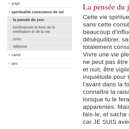
yoga
La pensée du 
spiritualité conscience de soi
Cette vie spirit
la pensée du jour
sans cette conséc
krishnamurti le livre de la
beaucoup d'influ
méditation et de la vie
déséquilibrer, sa
osho
totalement cons
réfléxion
Vivre une vie ple
santé
ne peut pas être 
arts
et nuit, être vig
inquiétude pour 
l'avant dans la 
connaître la rais
lorsque tu le fer
apparentes. Mais
fais-le, et sache
car JE SUIS avec