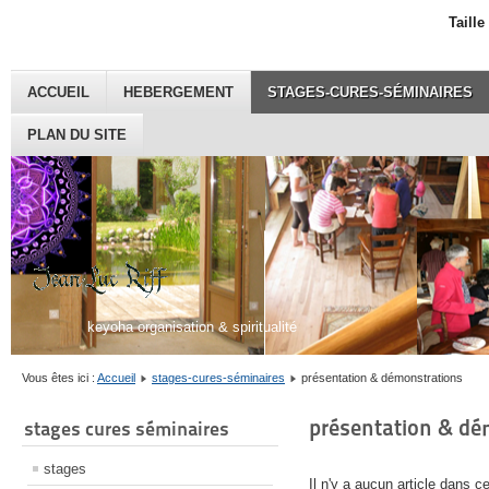
Taille
ACCUEIL
HEBERGEMENT
STAGES-CURES-SÉMINAIRES
PLAN DU SITE
keyoha organisation & spiritualité
Vous êtes ici :
Accueil
stages-cures-séminaires
présentation & démonstrations
présentation & dé
stages cures séminaires
stages
Il n'y a aucun article dans c