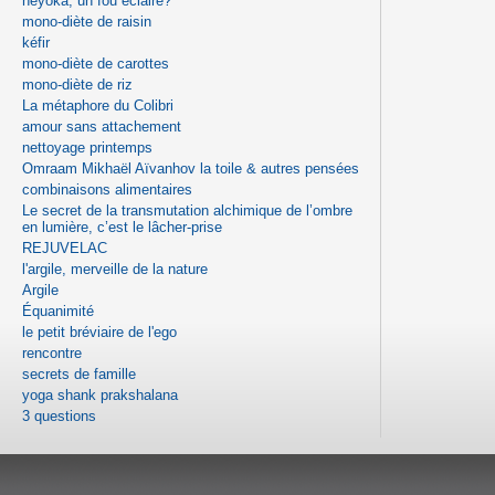
heyoka, un fou éclairé?
mono-diète de raisin
kéfir
mono-diète de carottes
mono-diète de riz
La métaphore du Colibri
amour sans attachement
nettoyage printemps
Omraam Mikhaël Aïvanhov la toile & autres pensées
combinaisons alimentaires
Le secret de la transmutation alchimique de l’ombre
en lumière, c’est le lâcher-prise
REJUVELAC
l'argile, merveille de la nature
Argile
Équanimité
le petit bréviaire de l'ego
rencontre
secrets de famille
yoga shank prakshalana
3 questions