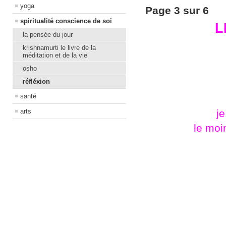
yoga
Page 3 sur 6
spiritualité conscience de soi
L
la pensée du jour
krishnamurti le livre de la
méditation et de la vie
osho
réfléxion
santé
arts
j
le moin