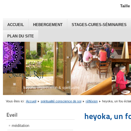
Taille
ACCUEIL
HEBERGEMENT
STAGES-CURES-SÉMINAIRES
PLAN DU SITE
keyoha organisation & spiritualité
Vous êtes ici :
Accueil
spiritualité conscience de soi
réfléxion
heyoka, un fou éclai
heyoka, un f
Eveil
méditation