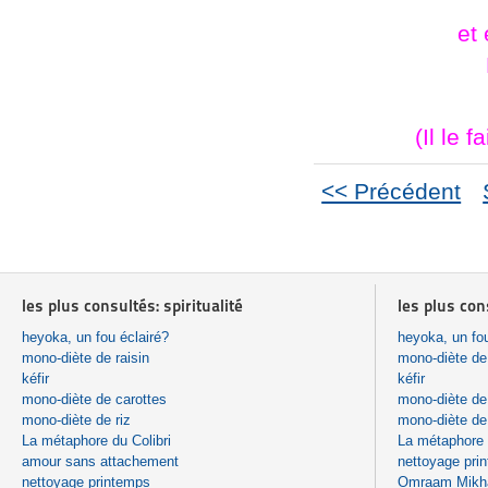
et
(Il le 
<< Précédent
les plus consultés: spiritualité
les plus con
heyoka, un fou éclairé?
heyoka, un fou
mono-diète de raisin
mono-diète de 
kéfir
kéfir
mono-diète de carottes
mono-diète de
mono-diète de riz
mono-diète de 
La métaphore du Colibri
La métaphore 
amour sans attachement
nettoyage pri
nettoyage printemps
Omraam Mikhaë