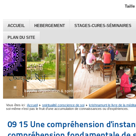
Taille
ACCUEIL
HEBERGEMENT
STAGES-CURES-SÉMINAIRES
PLAN DU SITE
keyoha organisation & spiritualité
Vous êtes ici :
Accueil
spiritualité conscience de soi
krishnamurti le livre de la médita
soi-même n'est pas le fruit d'une accumulation de connaissances ou d'expériences.
09 15 Une compréhension d'instant
compréhension fondamentale de s