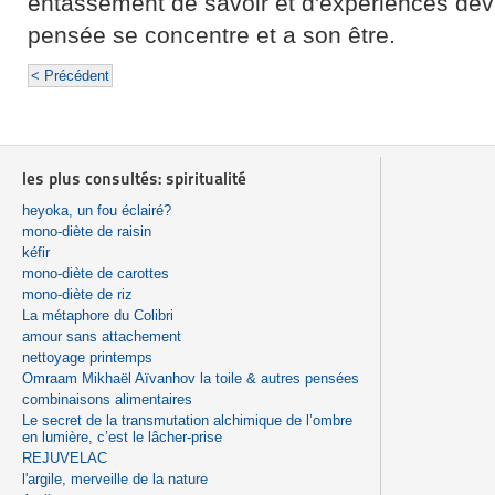
entassement de savoir et d'expériences devi
pensée se concentre et a son être.
< Précédent
les plus consultés: spiritualité
heyoka, un fou éclairé?
mono-diète de raisin
kéfir
mono-diète de carottes
mono-diète de riz
La métaphore du Colibri
amour sans attachement
nettoyage printemps
Omraam Mikhaël Aïvanhov la toile & autres pensées
combinaisons alimentaires
Le secret de la transmutation alchimique de l’ombre
en lumière, c’est le lâcher-prise
REJUVELAC
l'argile, merveille de la nature