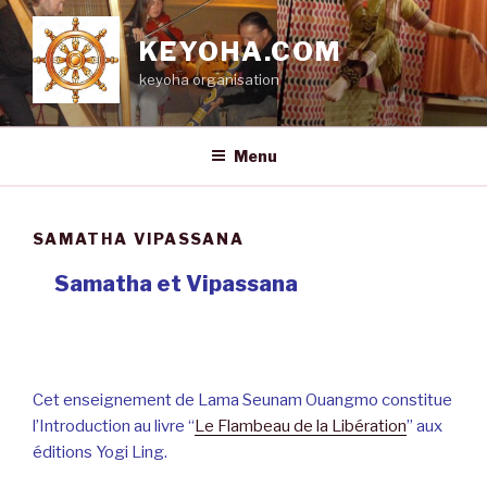
Aller
au
KEYOHA.COM
contenu
keyoha organisation
principal
Menu
SAMATHA VIPASSANA
Samatha et Vipassana
Cet enseignement de Lama Seunam Ouangmo constitue
l’Introduction au livre “
Le Flambeau de la Libération
” aux
éditions Yogi Ling.