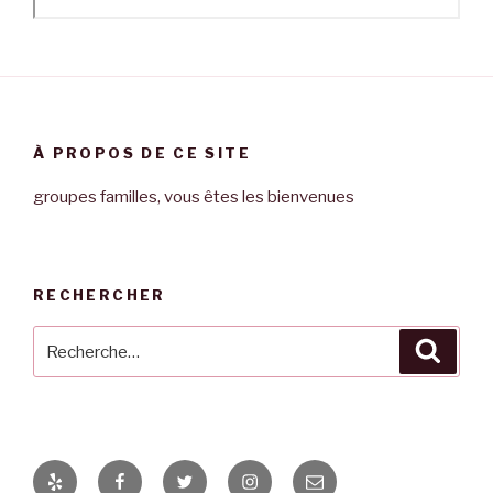
À PROPOS DE CE SITE
groupes familles, vous êtes les bienvenues
RECHERCHER
Recherche
Reche
pour
:
Yelp
Facebook
Twitter
Instagram
E-