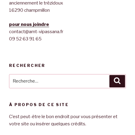
anciennement le trézidoux
16290 champmillon
pour nous joindre
contact@amt-vipassana.fr
09 52 63 91 65
RECHERCHER
Recherche
Reche
pour
:
À PROPOS DE CE SITE
C’est peut-être le bon endroit pour vous présenter et
votre site ou insérer quelques crédits.