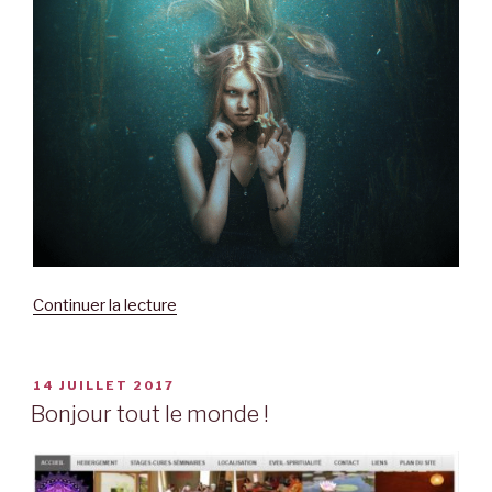
Continuer la lecture
de
« heyoka »
PUBLIÉ
14 JUILLET 2017
LE
Bonjour tout le monde !