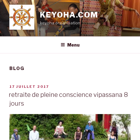
Aller
au
KEYOHA.COM
contenu
keyoha organisation
principal
Menu
BLOG
PUBLIÉ
17 JUILLET 2017
LE
retraite de pleine conscience vipassana 8
jours