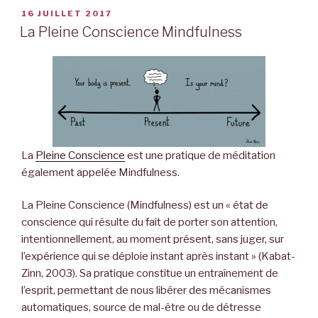
pleine
PUBLIÉ
16 JUILLET 2017
LE
conscience
La Pleine Conscience Mindfulness
vipassana
8
jours »
La
Pleine Conscience
est une pratique de méditation
également appelée Mindfulness.
La Pleine Conscience (Mindfulness) est un « état de
conscience qui résulte du fait de porter son attention,
intentionnellement, au moment présent, sans juger, sur
l’expérience qui se déploie instant après instant » (Kabat-
Zinn, 2003). Sa pratique constitue un entraînement de
l’esprit, permettant de nous libérer des mécanismes
automatiques, source de mal-être ou de détresse