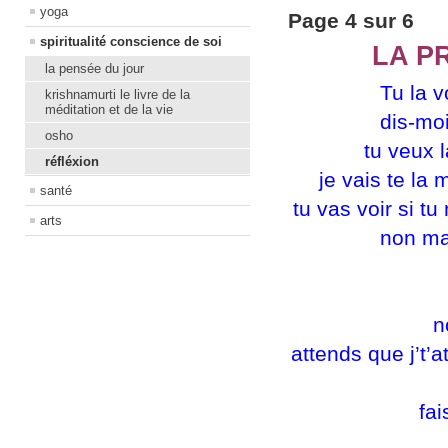
yoga
Page 4 sur 6
spiritualité conscience de soi
LA P
la pensée du jour
Tu la v
krishnamurti le livre de la
méditation et de la vie
dis-moi
osho
tu veux l
réfléxion
je vais te la 
santé
tu vas voir si t
arts
non ma
n
attends que j’t’a
fai