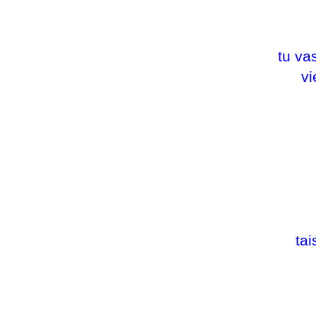
tu va
vi
tai