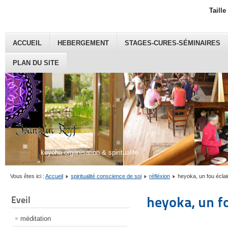
Taille
ACCUEIL
HEBERGEMENT
STAGES-CURES-SÉMINAIRES
PLAN DU SITE
keyoha organisation & spiritualité
Vous êtes ici :
Accueil
spiritualité conscience de soi
réfléxion
heyoka, un fou éclai
heyoka, un f
Eveil
méditation