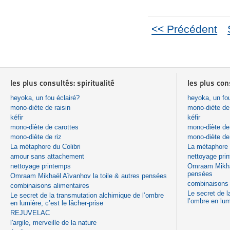
<< Précédent
les plus consultés: spiritualité
les plus con
heyoka, un fou éclairé?
heyoka, un fou
mono-diète de raisin
mono-diète de 
kéfir
kéfir
mono-diète de carottes
mono-diète de
mono-diète de riz
mono-diète de 
La métaphore du Colibri
La métaphore 
amour sans attachement
nettoyage pri
nettoyage printemps
Omraam Mikhaë
pensées
Omraam Mikhaël Aïvanhov la toile & autres pensées
combinaisons 
combinaisons alimentaires
Le secret de l
Le secret de la transmutation alchimique de l’ombre
l’ombre en lum
en lumière, c’est le lâcher-prise
REJUVELAC
l'argile, merveille de la nature