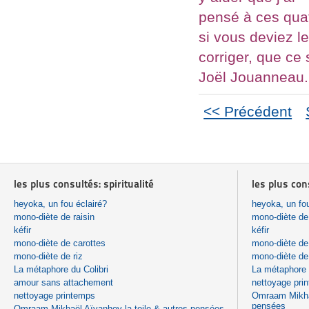
pensé à ces quat
si vous deviez l
corriger, que ce 
Joël Jouanneau.
<< Précédent
les plus consultés: spiritualité
les plus con
heyoka, un fou éclairé?
heyoka, un fou
mono-diète de raisin
mono-diète de 
kéfir
kéfir
mono-diète de carottes
mono-diète de
mono-diète de riz
mono-diète de 
La métaphore du Colibri
La métaphore 
amour sans attachement
nettoyage pri
nettoyage printemps
Omraam Mikhaë
pensées
Omraam Mikhaël Aïvanhov la toile & autres pensées