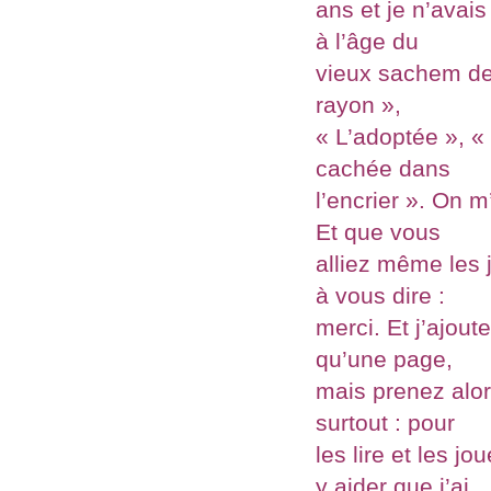
ans et je n’avai
à l’âge du
vieux sachem de 
rayon »,
« L’adoptée », «
cachée dans
l’encrier ». On m’
Et que vous
alliez même les j
à vous dire :
merci. Et j’ajou
qu’une page,
mais prenez alors
surtout : pour
les lire et les j
y aider que j’ai