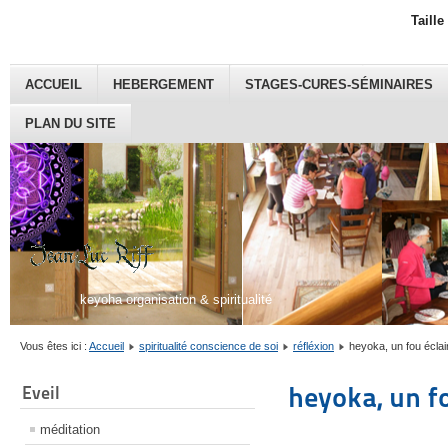
Taille
ACCUEIL
HEBERGEMENT
STAGES-CURES-SÉMINAIRES
PLAN DU SITE
keyoha organisation & spiritualité
Vous êtes ici :
Accueil
spiritualité conscience de soi
réfléxion
heyoka, un fou éclai
heyoka, un fo
Eveil
méditation