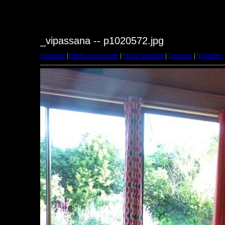
_vipassana -- p1020572.jpg
Première
|
Photo précédente
|
Photo suivante
|
Dernière
|
Vignettes