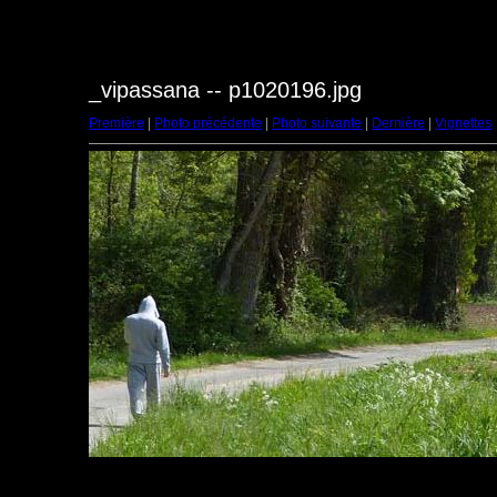
_vipassana -- p1020196.jpg
Première
|
Photo précédente
|
Photo suivante
|
Dernière
|
Vignettes