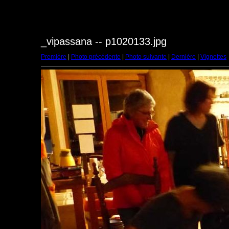
_vipassana -- p1020133.jpg
Première
|
Photo précédente
|
Photo suivante
|
Dernière
|
Vignettes