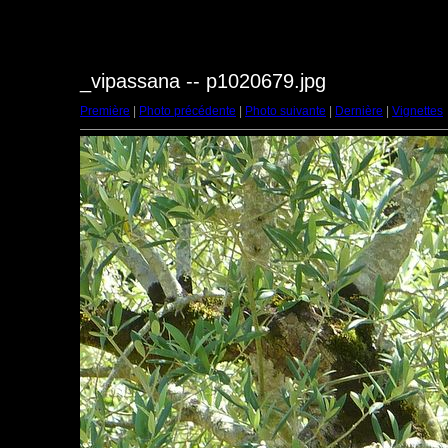
_vipassana -- p1020679.jpg
Première
|
Photo précédente
|
Photo suivante
|
Dernière
|
Vignettes